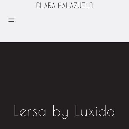
Skip to content
Lersa by Luxida