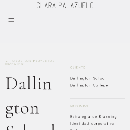
Skip to content
← TODOS LOS PROYECTOS
BRANDING
CLIENTE
Dallin
Dallington School ·
Dallington College
gton
SERVICIOS
Estrategia de Branding
Identidad corporativa